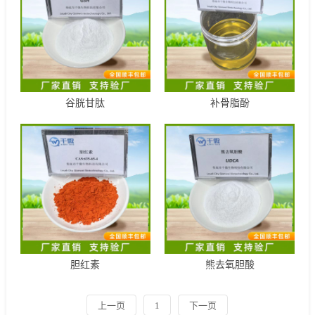
谷胱甘肽
补骨脂酚
胆红素
熊去氧胆酸
上一页
1
下一页