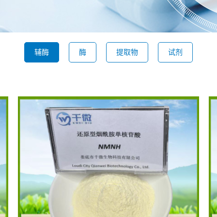
辅酶
酶
提取物
试剂