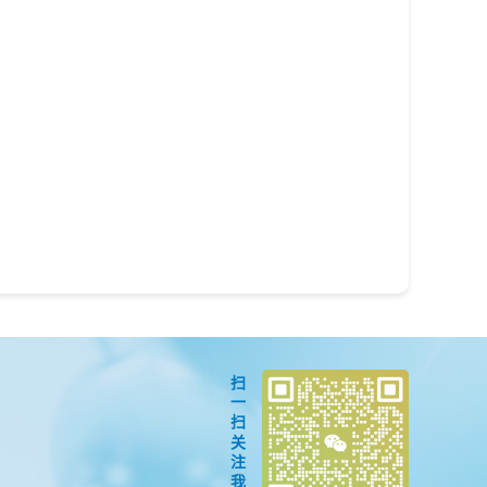
扫一扫关注我们