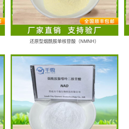
还原型烟酰胺单核苷酸（NMNH）