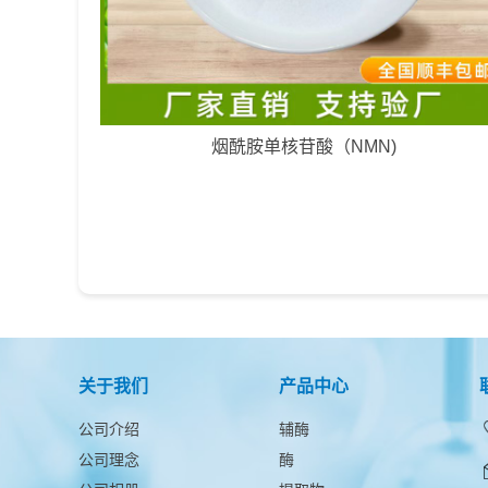
烟酰胺单核苷酸（NMN)
关于我们
产品中心
公司介绍
辅酶
公司理念
酶