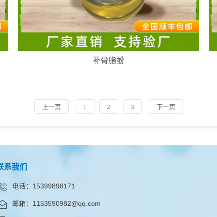
补骨脂酚
上一页
1
2
3
下一页
联系我们
电话：15399898171
邮箱：
1153590982@qq.com