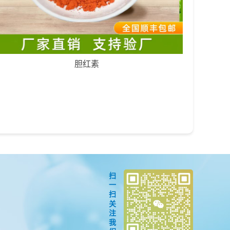
胆红素
扫一扫关注我们