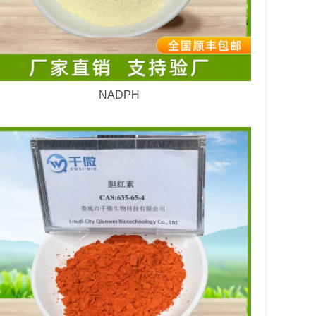
NADPH